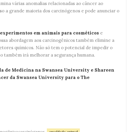
amina várias anomalias relacionadas ao câncer ao
 a grande maioria dos carcinógenos e pode anunciar o
 experimentos em animais para cosméticos
e
ossa abordagem aos carcinogênicos também elimine a
etores químicos. Não só tem o potencial de impedir o
mo também irá melhorar a segurança humana.
ola de Medicina na Swansea University e Shareen
ncer da Swansea University para o
The
cinogênicocarcinógenos
crueldade animal