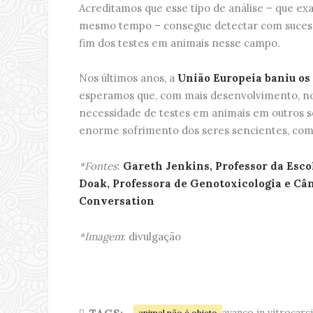
Acreditamos que esse tipo de análise – que ex
mesmo tempo – consegue detectar com sucesso
fim dos testes em animais nesse campo.
Nos últimos anos, a
União Europeia baniu os
esperamos que, com mais desenvolvimento, n
necessidade de testes em animais em outros s
enorme sofrimento dos seres sencientes, co
*Fontes
:
Gareth Jenkins, Professor da Esc
Doak, Professora de Genotoxicologia e Câ
Conversation
*Imagem
: divulgação
avanço in vitrocar
animal não é objeto