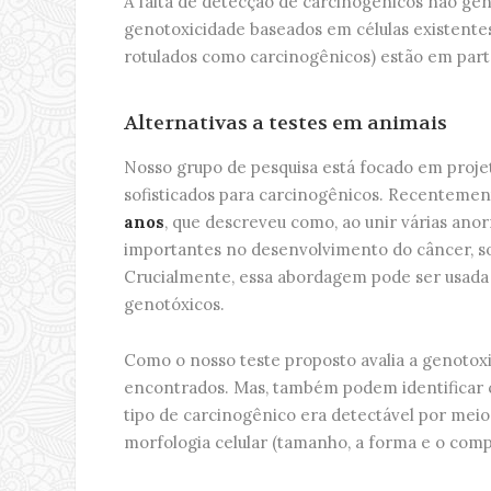
A falta de detecção de carcinogênicos não ge
genotoxicidade baseados em células existent
rotulados como carcinogênicos) estão em part
Alternativas a testes em animais
Nosso grupo de pesquisa está focado em projet
sofisticados para carcinogênicos. Recentemen
anos
, que descreveu como, ao unir várias an
importantes no desenvolvimento do câncer, som
Crucialmente, essa abordagem pode ser usada 
genotóxicos.
Como o nosso teste proposto avalia a genotox
encontrados. Mas, também podem identificar 
tipo de carcinogênico era detectável por meio
morfologia celular (tamanho, a forma e o comp