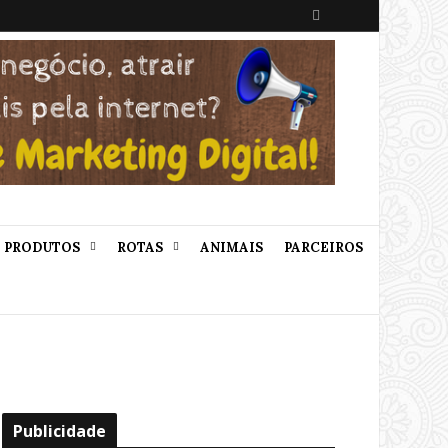
B
u
s
c
a
r
PRODUTOS
ROTAS
ANIMAIS
PARCEIROS
Publicidade