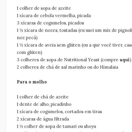
1 colher de sopa de azeite
1 xícara de cebola vermelha, picada
3 xícaras de cogumelos, picados
1 ½ xícara de nozes, tostadas (eu usei um mix de pignol
noz pecã)
1 ½ xícara de aveia sem glúten (ou a que você tiver, c
com glúten)
3 colheres de sopa de Nutritional Yeast (compre
aqui
)
2 colheres de chá de sal marinho ou do Himalaia
Para o molho
1 colher de chá de azeite
1 dente de alho, picadinho
1 xícara de cogumelos, cortados em tiras
2 xícaras de água filtrada
1 ½ colher de sopa de tamari ou shoyu