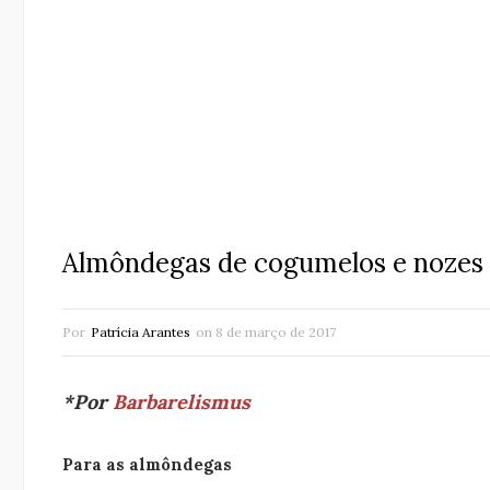
Almôndegas de cogumelos e nozes
Por
Patrícia Arantes
on
8 de março de 2017
*Por
Barbarelismus
Para as almôndegas