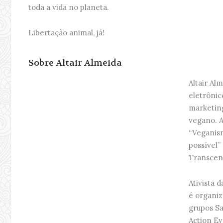
toda a vida no planeta.
Libertação animal, já!
Sobre Altair Almeida
Altair Al
eletrônic
marketing,
vegano. 
“Veganis
possível”
Transcen
Ativista 
é organiz
grupos S
Action E