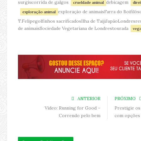
surgiucorrida de galgos
debicagem
crueldade animal
dire
exploração de animaisFarra do Boifilós
exploração animal
T.Felipegolfinhos sacrificadosIlha de TaijiJapãoLondresre
de animaisSociedade Vegetariana de Londrestourada
veg
ANTERIOR
PRÓXIMO
Vídeo: Running for Good –
Prestigie o
Correndo pelo bem
com opções 