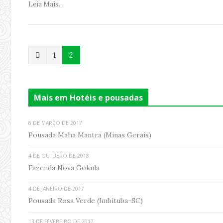
Leia Mais..
P
1
2
r
e
Mais em Hotéis e pousadas
v
6 DE MARÇO DE 2017
i
Pousada Maha Mantra (Minas Gerais)
o
4 DE OUTUBRO DE 2018
u
Fazenda Nova Gokula
s
4 DE JANEIRO DE 2017
Pousada Rosa Verde (Imbituba-SC)
13 DE FEVEREIRO DE 2017