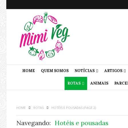
HOME
QUEM SOMOS
NOTÍCIAS
ARTIGOS
ROTAS
ANIMAIS
PARCE
HOME
ROTAS
HOTÉIS E POUSADAS
(PAGE 2)
Navegando:
Hotéis e pousadas